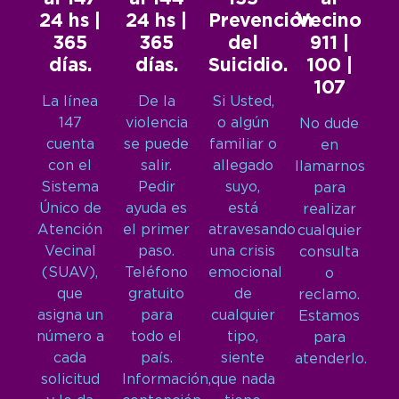
24 hs |
24 hs |
Prevención
Vecino
365
365
del
911 |
días.
días.
Suicidio.
100 |
107
La línea
De la
Si Usted,
147
violencia
o algún
No dude
cuenta
se puede
familiar o
en
con el
salir.
allegado
llamarnos
Sistema
Pedir
suyo,
para
Único de
ayuda es
está
realizar
Atención
el primer
atravesando
cualquier
Vecinal
paso.
una crisis
consulta
(SUAV),
Teléfono
emocional
o
que
gratuito
de
reclamo.
asigna un
para
cualquier
Estamos
número a
todo el
tipo,
para
cada
país.
siente
atenderlo.
solicitud
Información,
que nada