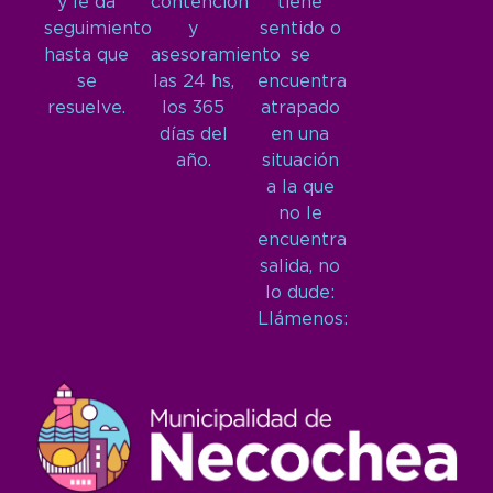
y le da
contención
tiene
seguimiento
y
sentido o
hasta que
asesoramiento
se
se
las 24 hs,
encuentra
resuelve.
los 365
atrapado
días del
en una
año.
situación
a la que
no le
encuentra
salida, no
lo dude:
Llámenos: