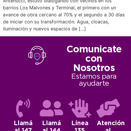
Antenucci, estuvo dialogando con vecinos en los
barrios Los Malvones y Terminal, el primero con un
avance de obra cercano al 70% y el segundo a 30 días
de iniciar con su transformación. Agua, cloacas,
iluminación y nuevos espacios de […]
Comunicate
con
Nosotros
Estamos para
ayudarte
Llamá
Llamá
Línea
Atención
al 147
al 144
135
al