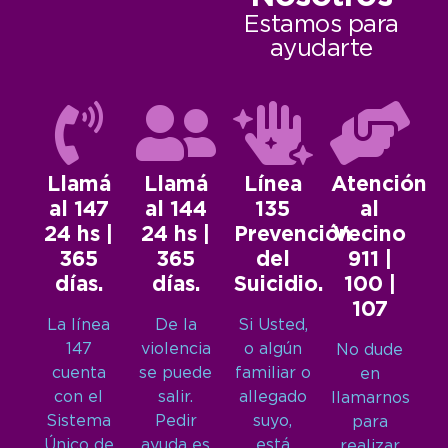
Estamos para
ayudarte
Llamá
Llamá
Línea
Atención
al 147
al 144
135
al
24 hs |
24 hs |
Prevención
Vecino
365
365
del
911 |
días.
días.
Suicidio.
100 |
107
La línea
De la
Si Usted,
147
violencia
o algún
No dude
cuenta
se puede
familiar o
en
con el
salir.
allegado
llamarnos
Sistema
Pedir
suyo,
para
Único de
ayuda es
está
realizar