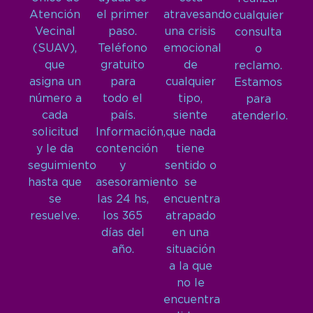
Atención
el primer
atravesando
cualquier
Vecinal
paso.
una crisis
consulta
(SUAV),
Teléfono
emocional
o
que
gratuito
de
reclamo.
asigna un
para
cualquier
Estamos
número a
todo el
tipo,
para
cada
país.
siente
atenderlo.
solicitud
Información,
que nada
y le da
contención
tiene
seguimiento
y
sentido o
hasta que
asesoramiento
se
se
las 24 hs,
encuentra
resuelve.
los 365
atrapado
días del
en una
año.
situación
a la que
no le
encuentra