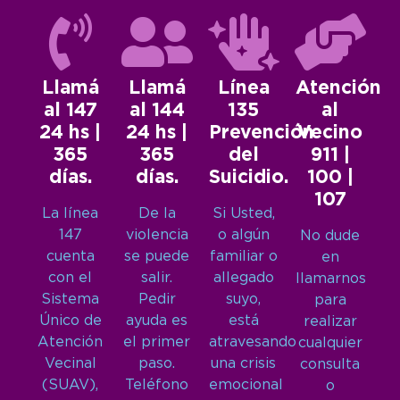
Llamá
Llamá
Línea
Atención
al 147
al 144
135
al
24 hs |
24 hs |
Prevención
Vecino
365
365
del
911 |
días.
días.
Suicidio.
100 |
107
La línea
De la
Si Usted,
147
violencia
o algún
No dude
cuenta
se puede
familiar o
en
con el
salir.
allegado
llamarnos
Sistema
Pedir
suyo,
para
Único de
ayuda es
está
realizar
Atención
el primer
atravesando
cualquier
Vecinal
paso.
una crisis
consulta
(SUAV),
Teléfono
emocional
o