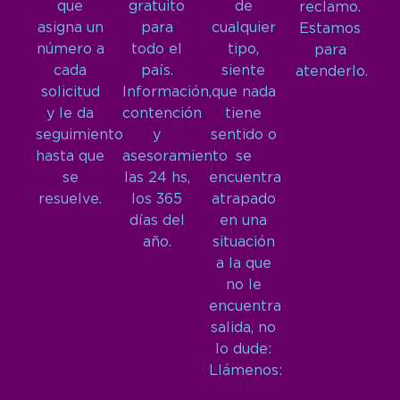
que
gratuito
de
reclamo.
asigna un
para
cualquier
Estamos
número a
todo el
tipo,
para
cada
país.
siente
atenderlo.
solicitud
Información,
que nada
y le da
contención
tiene
seguimiento
y
sentido o
hasta que
asesoramiento
se
se
las 24 hs,
encuentra
resuelve.
los 365
atrapado
días del
en una
año.
situación
a la que
no le
encuentra
salida, no
lo dude:
Llámenos: