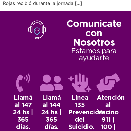
Rojas recibió durante la jornada […]
Comunicate
con
Nosotros
Estamos para
ayudarte
Llamá
Llamá
Línea
Atención
al 147
al 144
135
al
24 hs |
24 hs |
Prevención
Vecino
365
365
del
911 |
días.
días.
Suicidio.
100 |