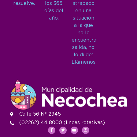
resuelve.
los 365
atrapado
días del
en una
año.
situación
a la que
no le
encuentra
salida, no
lo dude:
Llámenos:
Calle 56 Nº 2945
(02262) 44 8000 (lineas rotativas)