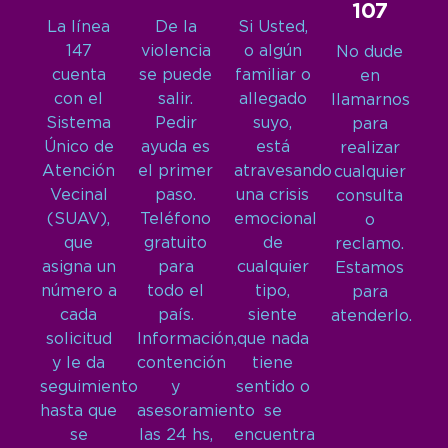
107
La línea
De la
Si Usted,
147
violencia
o algún
No dude
cuenta
se puede
familiar o
en
con el
salir.
allegado
llamarnos
Sistema
Pedir
suyo,
para
Único de
ayuda es
está
realizar
Atención
el primer
atravesando
cualquier
Vecinal
paso.
una crisis
consulta
(SUAV),
Teléfono
emocional
o
que
gratuito
de
reclamo.
asigna un
para
cualquier
Estamos
número a
todo el
tipo,
para
cada
país.
siente
atenderlo.
solicitud
Información,
que nada
y le da
contención
tiene
seguimiento
y
sentido o
hasta que
asesoramiento
se
se
las 24 hs,
encuentra