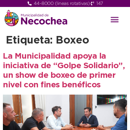
44-8000 (lineas rotativas)
147
Etiqueta:
Boxeo
La Municipalidad apoya la
iniciativa de “Golpe Solidario”,
un show de boxeo de primer
nivel con fines benéficos