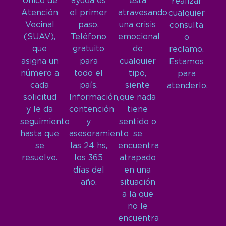
Único de
ayuda es
está
realizar
Atención
el primer
atravesando
cualquier
Vecinal
paso.
una crisis
consulta
(SUAV),
Teléfono
emocional
o
que
gratuito
de
reclamo.
asigna un
para
cualquier
Estamos
número a
todo el
tipo,
para
cada
país.
siente
atenderlo.
solicitud
Información,
que nada
y le da
contención
tiene
seguimiento
y
sentido o
hasta que
asesoramiento
se
se
las 24 hs,
encuentra
resuelve.
los 365
atrapado
días del
en una
año.
situación
a la que
no le
encuentra