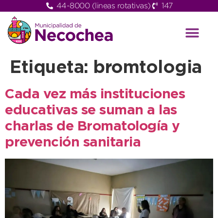
44-8000 (lineas rotativas)
147
Etiqueta:
bromtologia
Cada vez más instituciones
educativas se suman a las
charlas de Bromatología y
prevención sanitaria