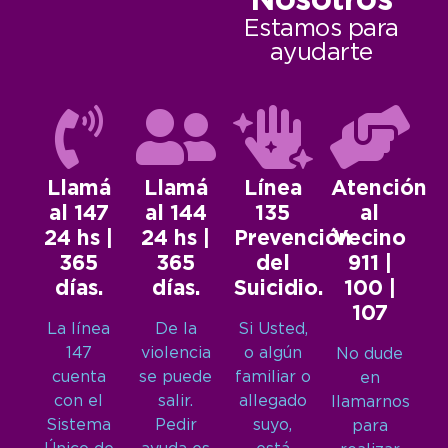
Nosotros
Estamos para
ayudarte
Llamá
Llamá
Línea
Atención
al 147
al 144
135
al
24 hs |
24 hs |
Prevención
Vecino
365
365
del
911 |
días.
días.
Suicidio.
100 |
107
La línea
De la
Si Usted,
147
violencia
o algún
No dude
cuenta
se puede
familiar o
en
con el
salir.
allegado
llamarnos
Sistema
Pedir
suyo,
para