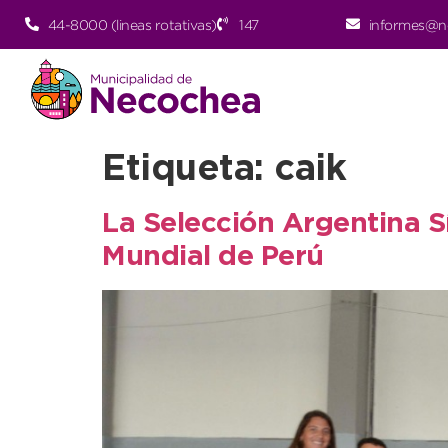
44-8000 (lineas rotativas)
147
informes@n
Etiqueta:
caik
La Selección Argentina S
Mundial de Perú