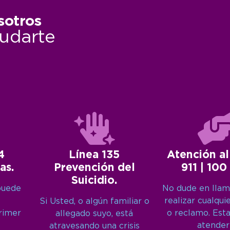
sotros
udarte
4
Línea 135
Atención al
as.
Prevención del
911 | 100
Suicidio.
puede
No dude en llam
realizar cualqui
Si Usted, o algún familiar o
primer
o reclamo. Est
allegado suyo, está
atender
atravesando una crisis