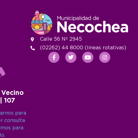
Calle 56 Nº 2945
(02262) 44 8000 (lineas rotativas)
 Vecino
 | 107
arnos para
er consulta
amos para
lo.