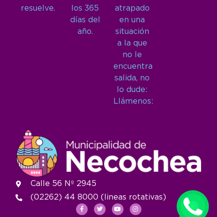
resuelve.
los 365
atrapado
días del
en una
año.
situación
a la que
no le
encuentra
salida, no
lo dude:
Llámenos:
Calle 56 Nº 2945
(02262) 44 8000 (lineas rotativas)