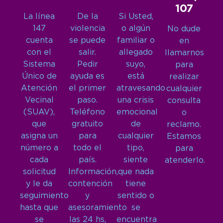
107
La línea
De la
Si Usted,
147
violencia
o algún
No dude
cuenta
se puede
familiar o
en
con el
salir.
allegado
llamarnos
Sistema
Pedir
suyo,
para
Único de
ayuda es
está
realizar
Atención
el primer
atravesando
cualquier
Vecinal
paso.
una crisis
consulta
(SUAV),
Teléfono
emocional
o
que
gratuito
de
reclamo.
asigna un
para
cualquier
Estamos
número a
todo el
tipo,
para
cada
país.
siente
atenderlo.
solicitud
Información,
que nada
y le da
contención
tiene
seguimiento
y
sentido o
hasta que
asesoramiento
se
se
las 24 hs,
encuentra