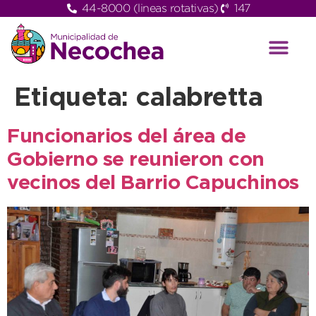
44-8000 (lineas rotativas)
147
Etiqueta:
calabretta
Funcionarios del área de
Gobierno se reunieron con
vecinos del Barrio Capuchinos