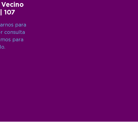
 Vecino
 | 107
arnos para
er consulta
amos para
lo.