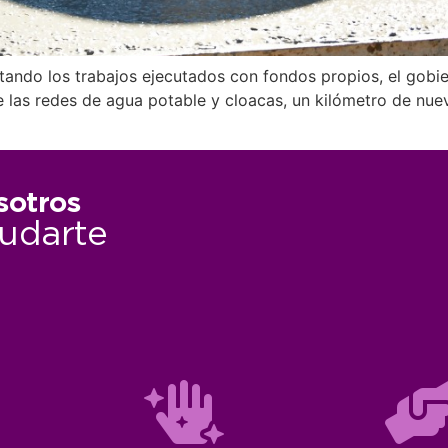
ando los trabajos ejecutados con fondos propios, el gobier
e las redes de agua potable y cloacas, un kilómetro de nuev
sotros
udarte