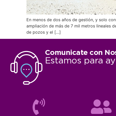
En menos de dos años de gestión, y solo cont
ampliación de más de 7 mil metros lineales d
de pozos y el […]
Comunicate con No
Estamos para ay