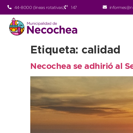
44-8000 (lineas rotativas)
147
informes@n
Etiqueta:
calidad
Necochea se adhirió al S