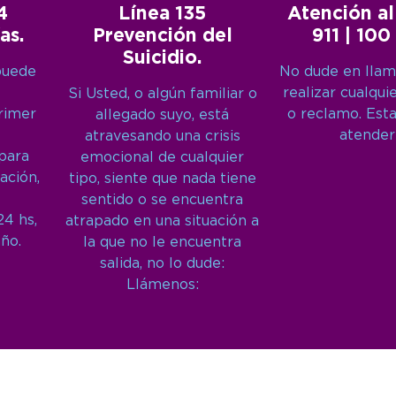
4
Línea 135
Atención al
as.
Prevención del
911 | 100
Suicidio.
puede
No dude en llam
realizar cualqui
Si Usted, o algún familiar o
primer
o reclamo. Est
allegado suyo, está
atender
atravesando una crisis
 para
emocional de cualquier
ación,
tipo, siente que nada tiene
sentido o se encuentra
24 hs,
atrapado en una situación a
año.
la que no le encuentra
salida, no lo dude:
Llámenos: