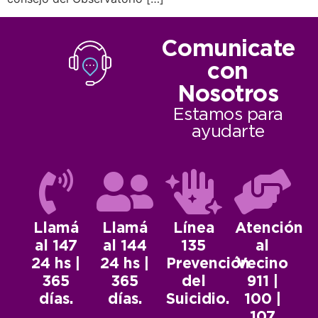
Comunicate
con
Nosotros
Estamos para
ayudarte
Llamá
Llamá
Línea
Atención
al 147
al 144
135
al
24 hs |
24 hs |
Prevención
Vecino
365
365
del
911 |
días.
días.
Suicidio.
100 |
107