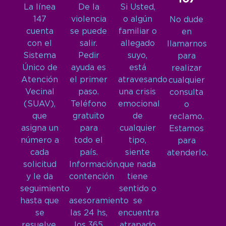
La línea
De la
Si Usted,
147
violencia
o algún
No dude
cuenta
se puede
familiar o
en
con el
salir.
allegado
llamarnos
Sistema
Pedir
suyo,
para
Único de
ayuda es
está
realizar
Atención
el primer
atravesando
cualquier
Vecinal
paso.
una crisis
consulta
(SUAV),
Teléfono
emocional
o
que
gratuito
de
reclamo.
asigna un
para
cualquier
Estamos
número a
todo el
tipo,
para
cada
país.
siente
atenderlo.
solicitud
Información,
que nada
y le da
contención
tiene
seguimiento
y
sentido o
hasta que
asesoramiento
se
se
las 24 hs,
encuentra
resuelve.
los 365
atrapado