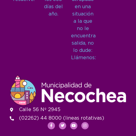
días del
en una
año.
situación
a la que
no le
encuentra
salida, no
lo dude:
Llámenos:
Calle 56 Nº 2945
(02262) 44 8000 (lineas rotativas)