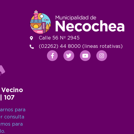
Calle 56 Nº 2945
(02262) 44 8000 (lineas rotativas)
 Vecino
 | 107
arnos para
er consulta
amos para
lo.