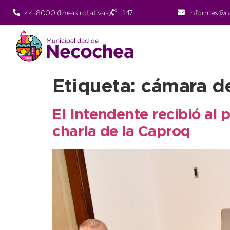
44-8000 (lineas rotativas)
147
informes@n
Etiqueta:
cámara de
El Intendente recibió al 
charla de la Caproq