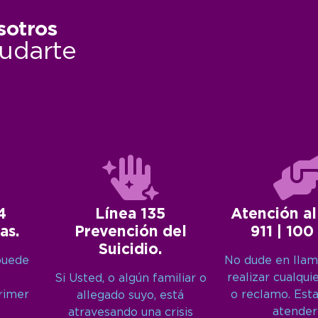
sotros
udarte
4
Línea 135
Atención al
as.
Prevención del
911 | 100
Suicidio.
puede
No dude en llam
realizar cualqui
Si Usted, o algún familiar o
primer
o reclamo. Est
allegado suyo, está
atender
atravesando una crisis