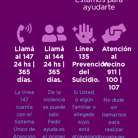
ayudarte
Llamá
Llamá
Línea
Atención
al 147
al 144
135
al
24 hs |
24 hs |
Prevención
Vecino
365
365
del
911 |
días.
días.
Suicidio.
100 |
107
La línea
De la
Si Usted,
147
violencia
o algún
No dude
cuenta
se puede
familiar o
en
con el
salir.
allegado
llamarnos
Sistema
Pedir
suyo,
para
Único de
ayuda es
está
realizar
Atención
el primer
atravesando
cualquier