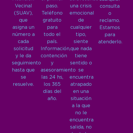
Vecinal
paso.
una crisis
consulta
(SUAV),
Teléfono
emocional
o
que
gratuito
de
reclamo.
asigna un
para
cualquier
Estamos
número a
todo el
tipo,
para
cada
país.
siente
atenderlo.
solicitud
Información,
que nada
y le da
contención
tiene
seguimiento
y
sentido o
hasta que
asesoramiento
se
se
las 24 hs,
encuentra
resuelve.
los 365
atrapado
días del
en una
año.
situación
a la que
no le
encuentra
salida, no