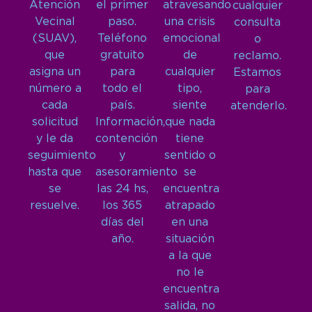
Atención
el primer
atravesando
cualquier
Vecinal
paso.
una crisis
consulta
(SUAV),
Teléfono
emocional
o
que
gratuito
de
reclamo.
asigna un
para
cualquier
Estamos
número a
todo el
tipo,
para
cada
país.
siente
atenderlo.
solicitud
Información,
que nada
y le da
contención
tiene
seguimiento
y
sentido o
hasta que
asesoramiento
se
se
las 24 hs,
encuentra
resuelve.
los 365
atrapado
días del
en una
año.
situación
a la que
no le
encuentra
salida, no