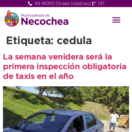
44-8000 (lineas rotativas)
147
Etiqueta:
cedula
La semana venidera será la
primera inspección obligatoria
de taxis en el año