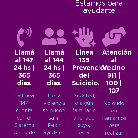
Estamos para
ayudarte
Llamá
Llamá
Línea
Atención
al 147
al 144
135
al
24 hs |
24 hs |
Prevención
Vecino
365
365
del
911 |
días.
días.
Suicidio.
100 |
107
La línea
De la
Si Usted,
147
violencia
o algún
No dude
cuenta
se puede
familiar o
en
con el
salir.
allegado
llamarnos
Sistema
Pedir
suyo,
para
Único de
ayuda es
está
realizar