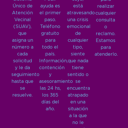
Único de
ayuda es
está
realizar
Atención
el primer
atravesando
cualquier
Vecinal
paso.
una crisis
consulta
(SUAV),
Teléfono
emocional
o
que
gratuito
de
reclamo.
asigna un
para
cualquier
Estamos
número a
todo el
tipo,
para
cada
país.
siente
atenderlo.
solicitud
Información,
que nada
y le da
contención
tiene
seguimiento
y
sentido o
hasta que
asesoramiento
se
se
las 24 hs,
encuentra
resuelve.
los 365
atrapado
días del
en una
año.
situación
a la que
no le