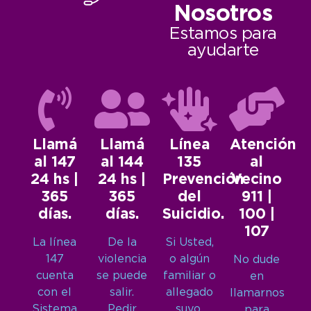
Nosotros
Estamos para
ayudarte
Llamá
Llamá
Línea
Atención
al 147
al 144
135
al
24 hs |
24 hs |
Prevención
Vecino
365
365
del
911 |
días.
días.
Suicidio.
100 |
107
La línea
De la
Si Usted,
147
violencia
o algún
No dude
cuenta
se puede
familiar o
en
con el
salir.
allegado
llamarnos
Sistema
Pedir
suyo,
para