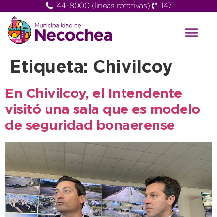
44-8000 (lineas rotativas)
147
Etiqueta:
Chivilcoy
En Chivilcoy, el Intendente
visitó una sala que es modelo
de seguridad bonaerense