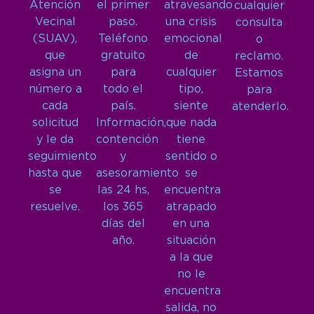
Atención
el primer
atravesando
cualquier
Vecinal
paso.
una crisis
consulta
(SUAV),
Teléfono
emocional
o
que
gratuito
de
reclamo.
asigna un
para
cualquier
Estamos
número a
todo el
tipo,
para
cada
país.
siente
atenderlo.
solicitud
Información,
que nada
y le da
contención
tiene
seguimiento
y
sentido o
hasta que
asesoramiento
se
se
las 24 hs,
encuentra
resuelve.
los 365
atrapado
días del
en una
año.
situación
a la que
no le
encuentra
salida, no