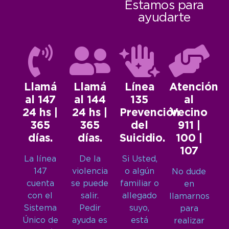
Estamos para
ayudarte
Llamá
Llamá
Línea
Atención
al 147
al 144
135
al
24 hs |
24 hs |
Prevención
Vecino
365
365
del
911 |
días.
días.
Suicidio.
100 |
107
La línea
De la
Si Usted,
147
violencia
o algún
No dude
cuenta
se puede
familiar o
en
con el
salir.
allegado
llamarnos
Sistema
Pedir
suyo,
para
Único de
ayuda es
está
realizar