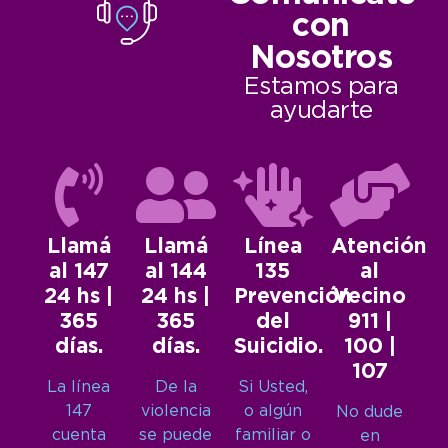
con
Nosotros
Estamos para
ayudarte
Llamá
Llamá
Línea
Atención
al 147
al 144
135
al
24 hs |
24 hs |
Prevención
Vecino
365
365
del
911 |
días.
días.
Suicidio.
100 |
107
La línea
De la
Si Usted,
147
violencia
o algún
No dude
cuenta
se puede
familiar o
en