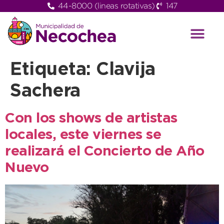
44-8000 (lineas rotativas)
147
Etiqueta:
Clavija
Sachera
Con los shows de artistas
locales, este viernes se
realizará el Concierto de Año
Nuevo