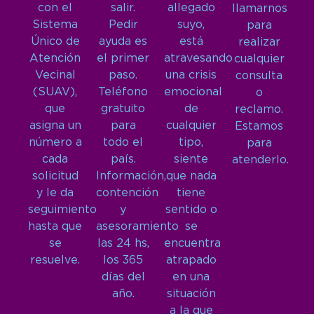
con el
salir.
allegado
llamarnos
Sistema
Pedir
suyo,
para
Único de
ayuda es
está
realizar
Atención
el primer
atravesando
cualquier
Vecinal
paso.
una crisis
consulta
(SUAV),
Teléfono
emocional
o
que
gratuito
de
reclamo.
asigna un
para
cualquier
Estamos
número a
todo el
tipo,
para
cada
país.
siente
atenderlo.
solicitud
Información,
que nada
y le da
contención
tiene
seguimiento
y
sentido o
hasta que
asesoramiento
se
se
las 24 hs,
encuentra
resuelve.
los 365
atrapado
días del
en una
año.
situación
a la que