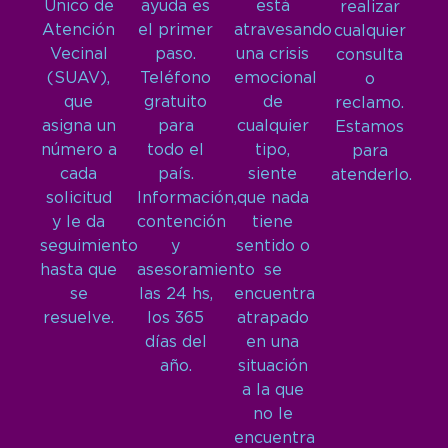
Único de
ayuda es
está
realizar
Atención
el primer
atravesando
cualquier
Vecinal
paso.
una crisis
consulta
(SUAV),
Teléfono
emocional
o
que
gratuito
de
reclamo.
asigna un
para
cualquier
Estamos
número a
todo el
tipo,
para
cada
país.
siente
atenderlo.
solicitud
Información,
que nada
y le da
contención
tiene
seguimiento
y
sentido o
hasta que
asesoramiento
se
se
las 24 hs,
encuentra
resuelve.
los 365
atrapado
días del
en una
año.
situación
a la que
no le
encuentra