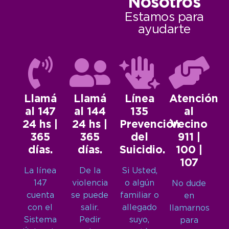
Nosotros
Estamos para
ayudarte
Llamá
Llamá
Línea
Atención
al 147
al 144
135
al
24 hs |
24 hs |
Prevención
Vecino
365
365
del
911 |
días.
días.
Suicidio.
100 |
107
La línea
De la
Si Usted,
147
violencia
o algún
No dude
cuenta
se puede
familiar o
en
con el
salir.
allegado
llamarnos
Sistema
Pedir
suyo,
para