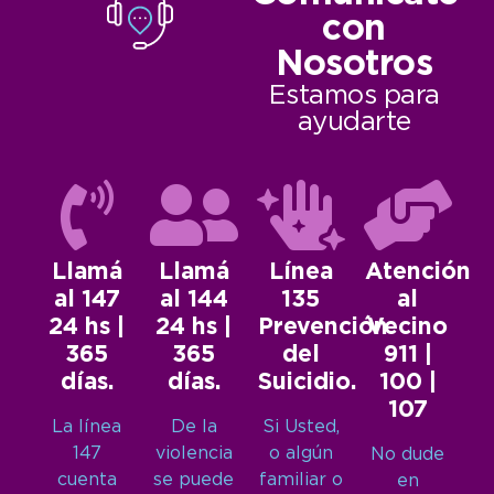
con
Nosotros
Estamos para
ayudarte
Llamá
Llamá
Línea
Atención
al 147
al 144
135
al
24 hs |
24 hs |
Prevención
Vecino
365
365
del
911 |
días.
días.
Suicidio.
100 |
107
La línea
De la
Si Usted,
147
violencia
o algún
No dude
cuenta
se puede
familiar o
en