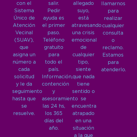
con el
salir.
allegado
llamarnos
Sistema
Pedir
suyo,
para
Único de
ayuda es
está
realizar
Atención
el primer
atravesando
cualquier
Vecinal
paso.
una crisis
consulta
(SUAV),
Teléfono
emocional
o
que
gratuito
de
reclamo.
asigna un
para
cualquier
Estamos
número a
todo el
tipo,
para
cada
país.
siente
atenderlo.
solicitud
Información,
que nada
y le da
contención
tiene
seguimiento
y
sentido o
hasta que
asesoramiento
se
se
las 24 hs,
encuentra
resuelve.
los 365
atrapado
días del
en una
año.
situación
a la que