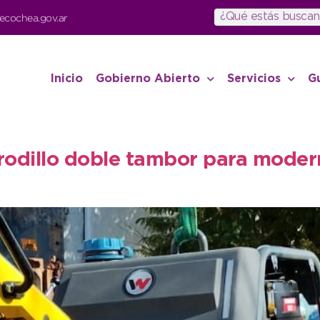
ecochea.gov.ar
Inicio
Gobierno Abierto
Servicios
G
rodillo doble tambor para modern