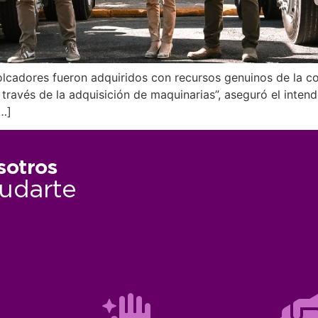
cadores fueron adquiridos con recursos genuinos de la com
 través de la adquisición de maquinarias”, aseguró el inten
[…]
sotros
udarte