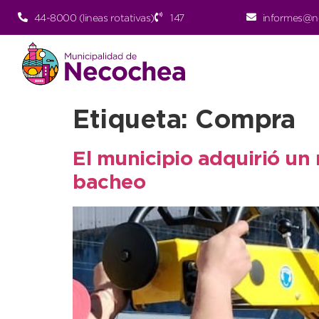
44-8000 (lineas rotativas)
147
informes@n
Etiqueta:
Compra
El municipio adquirió un 
bacheo