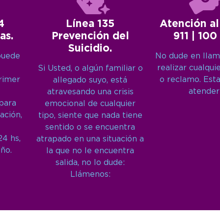
4
Línea 135
Atención al
as.
Prevención del
911 | 100
Suicidio.
puede
No dude en llam
realizar cualqui
Si Usted, o algún familiar o
primer
o reclamo. Est
allegado suyo, está
atender
atravesando una crisis
 para
emocional de cualquier
ación,
tipo, siente que nada tiene
sentido o se encuentra
24 hs,
atrapado en una situación a
año.
la que no le encuentra
salida, no lo dude:
Llámenos: