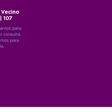
 Vecino
 | 107
arnos para
er consulta
amos para
lo.