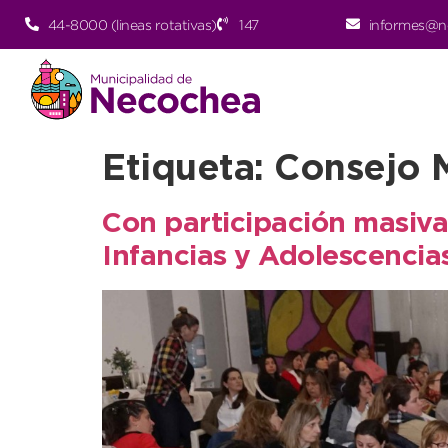
44-8000 (lineas rotativas)
147
informes@n
Etiqueta:
Consejo M
Con participación masiva
Infancias y Adolescencia