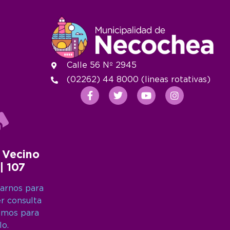
Calle 56 Nº 2945
(02262) 44 8000 (lineas rotativas)
 Vecino
 | 107
arnos para
er consulta
amos para
lo.