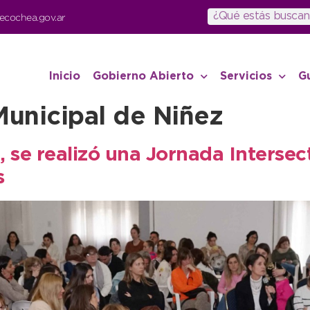
ecochea.gov.ar
Inicio
Gobierno Abierto
Servicios
G
unicipal de Niñez
, se realizó una Jornada Intersec
s