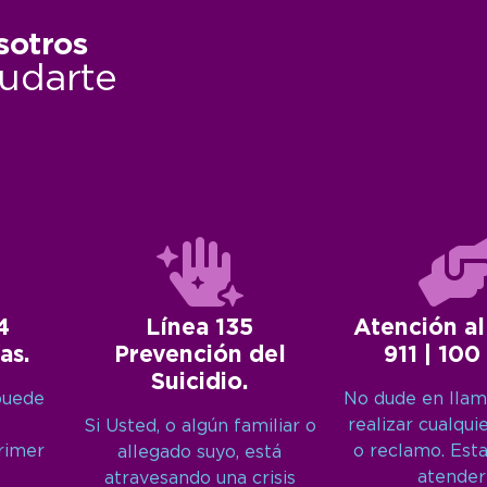
sotros
udarte
4
Línea 135
Atención al
as.
Prevención del
911 | 100
Suicidio.
puede
No dude en llam
realizar cualqui
Si Usted, o algún familiar o
primer
o reclamo. Est
allegado suyo, está
atender
atravesando una crisis