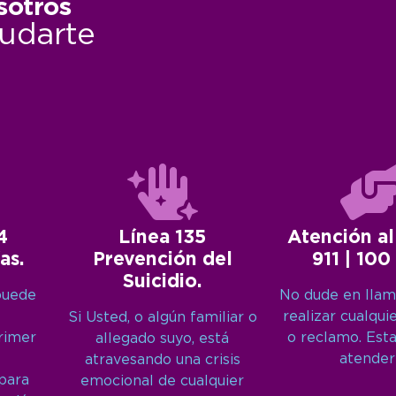
sotros
udarte
4
Línea 135
Atención al
as.
Prevención del
911 | 100
Suicidio.
puede
No dude en llam
realizar cualqui
Si Usted, o algún familiar o
primer
o reclamo. Est
allegado suyo, está
atender
atravesando una crisis
 para
emocional de cualquier