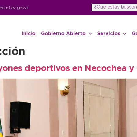
ecochea.gov.ar
Inicio
Gobierno Abierto
Servicios
G
cción
ayones deportivos en Necochea 