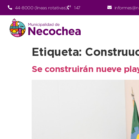
44-8000 (lineas rotativas)
147
informes@n
Etiqueta:
Construu
Se construirán nueve pl