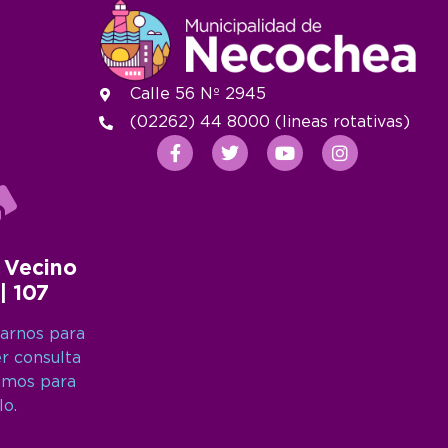
Calle 56 Nº 2945
(02262) 44 8000 (lineas rotativas)
 Vecino
 | 107
arnos para
er consulta
amos para
lo.