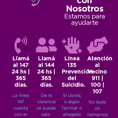
con
Nosotros
Estamos para
ayudarte
Llamá
Llamá
Línea
Atención
al 147
al 144
135
al
24 hs |
24 hs |
Prevención
Vecino
365
365
del
911 |
días.
días.
Suicidio.
100 |
107
La línea
De la
Si Usted,
147
violencia
o algún
No dude
cuenta
se puede
familiar o
en
con el
salir.
allegado
llamarnos