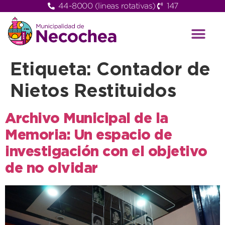
44-8000 (lineas rotativas)
147
Etiqueta:
Contador de
Nietos Restituidos
Archivo Municipal de la
Memoria: Un espacio de
investigación con el objetivo
de no olvidar