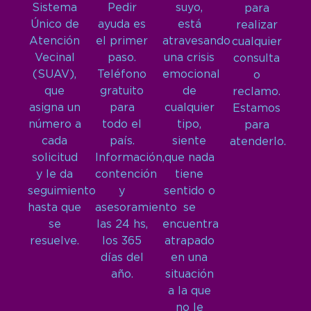
Sistema
Pedir
suyo,
para
Único de
ayuda es
está
realizar
Atención
el primer
atravesando
cualquier
Vecinal
paso.
una crisis
consulta
(SUAV),
Teléfono
emocional
o
que
gratuito
de
reclamo.
asigna un
para
cualquier
Estamos
número a
todo el
tipo,
para
cada
país.
siente
atenderlo.
solicitud
Información,
que nada
y le da
contención
tiene
seguimiento
y
sentido o
hasta que
asesoramiento
se
se
las 24 hs,
encuentra
resuelve.
los 365
atrapado
días del
en una
año.
situación
a la que
no le