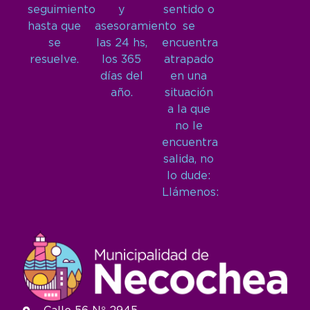
seguimiento
y
sentido o
hasta que
asesoramiento
se
se
las 24 hs,
encuentra
resuelve.
los 365
atrapado
días del
en una
año.
situación
a la que
no le
encuentra
salida, no
lo dude:
Llámenos: