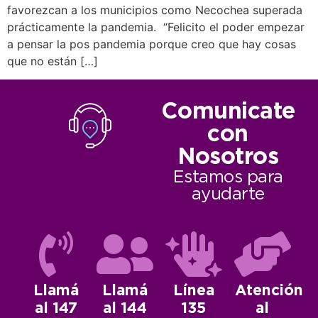
favorezcan a los municipios como Necochea superada
prácticamente la pandemia. “Felicito el poder empezar
a pensar la pos pandemia porque creo que hay cosas
que no están […]
Comunicate
con
Nosotros
Estamos para
ayudarte
Llamá
Llamá
Línea
Atención
al 147
al 144
135
al