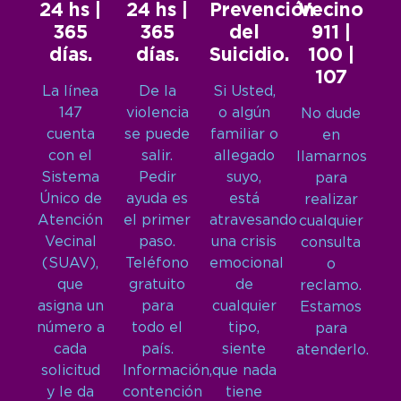
24 hs |
24 hs |
Prevención
Vecino
365
365
del
911 |
días.
días.
Suicidio.
100 |
107
La línea
De la
Si Usted,
147
violencia
o algún
No dude
cuenta
se puede
familiar o
en
con el
salir.
allegado
llamarnos
Sistema
Pedir
suyo,
para
Único de
ayuda es
está
realizar
Atención
el primer
atravesando
cualquier
Vecinal
paso.
una crisis
consulta
(SUAV),
Teléfono
emocional
o
que
gratuito
de
reclamo.
asigna un
para
cualquier
Estamos
número a
todo el
tipo,
para
cada
país.
siente
atenderlo.
solicitud
Información,
que nada
y le da
contención
tiene