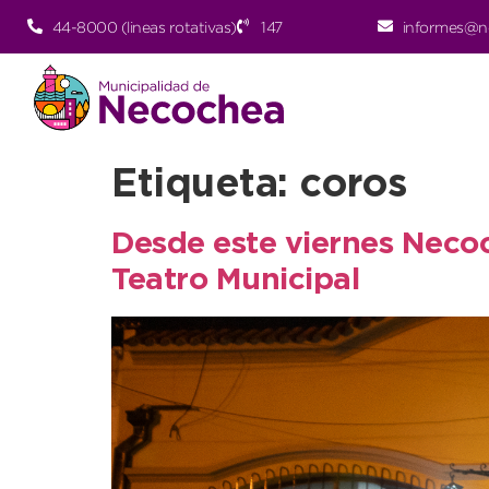
44-8000 (lineas rotativas)
147
informes@n
Etiqueta:
coros
Desde este viernes Necoc
Teatro Municipal