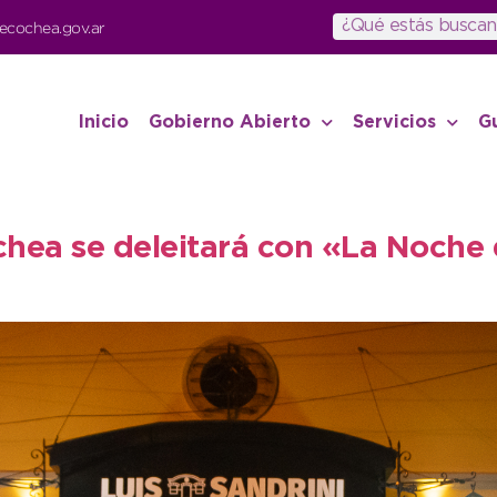
ecochea.gov.ar
Inicio
Gobierno Abierto
Servicios
G
hea se deleitará con «La Noche d