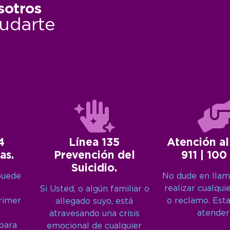
sotros
udarte
4
Línea 135
Atención al
as.
Prevención del
911 | 100
Suicidio.
puede
No dude en llam
realizar cualqui
Si Usted, o algún familiar o
primer
o reclamo. Est
allegado suyo, está
atender
atravesando una crisis
 para
emocional de cualquier