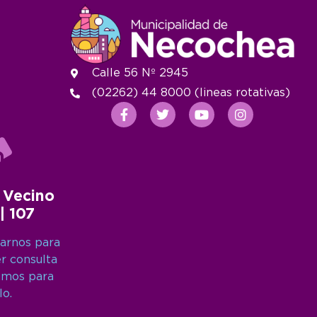
Calle 56 Nº 2945
(02262) 44 8000 (lineas rotativas)
 Vecino
 | 107
arnos para
er consulta
amos para
lo.