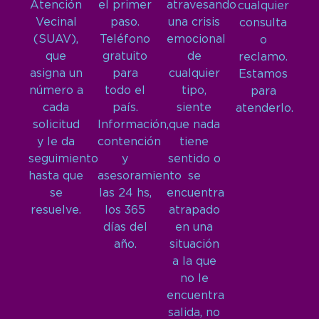
Atención
el primer
atravesando
cualquier
Vecinal
paso.
una crisis
consulta
(SUAV),
Teléfono
emocional
o
que
gratuito
de
reclamo.
asigna un
para
cualquier
Estamos
número a
todo el
tipo,
para
cada
país.
siente
atenderlo.
solicitud
Información,
que nada
y le da
contención
tiene
seguimiento
y
sentido o
hasta que
asesoramiento
se
se
las 24 hs,
encuentra
resuelve.
los 365
atrapado
días del
en una
año.
situación
a la que
no le
encuentra
salida, no