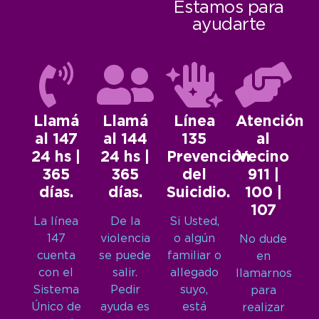
Estamos para
ayudarte
Llamá
Llamá
Línea
Atención
al 147
al 144
135
al
24 hs |
24 hs |
Prevención
Vecino
365
365
del
911 |
días.
días.
Suicidio.
100 |
107
La línea
De la
Si Usted,
147
violencia
o algún
No dude
cuenta
se puede
familiar o
en
con el
salir.
allegado
llamarnos
Sistema
Pedir
suyo,
para
Único de
ayuda es
está
realizar