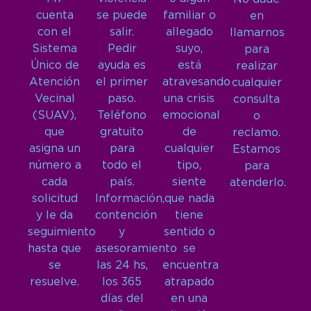
cuenta
se puede
familiar o
en
con el
salir.
allegado
llamarnos
Sistema
Pedir
suyo,
para
Único de
ayuda es
está
realizar
Atención
el primer
atravesando
cualquier
Vecinal
paso.
una crisis
consulta
(SUAV),
Teléfono
emocional
o
que
gratuito
de
reclamo.
asigna un
para
cualquier
Estamos
número a
todo el
tipo,
para
cada
país.
siente
atenderlo.
solicitud
Información,
que nada
y le da
contención
tiene
seguimiento
y
sentido o
hasta que
asesoramiento
se
se
las 24 hs,
encuentra
resuelve.
los 365
atrapado
días del
en una