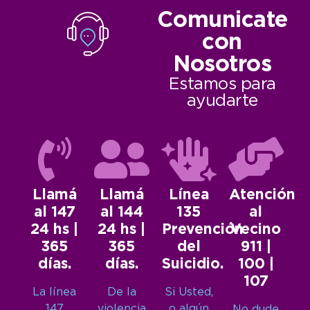
Comunicate
con
Nosotros
Estamos para
ayudarte
Llamá
Llamá
Línea
Atención
al 147
al 144
135
al
24 hs |
24 hs |
Prevención
Vecino
365
365
del
911 |
días.
días.
Suicidio.
100 |
107
La línea
De la
Si Usted,
147
violencia
o algún
No dude