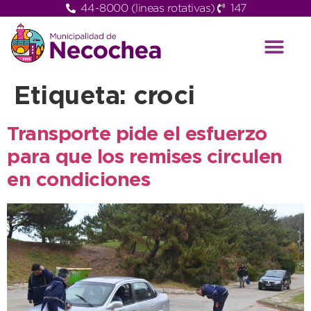
44-8000 (lineas rotativas)
147
Etiqueta:
croci
Transporte pide el esfuerzo
para que los remises circulen
en condiciones