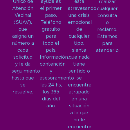
Único de
ayuda es
está
realizar
Atención
el primer
atravesando
cualquier
Vecinal
paso.
una crisis
consulta
(SUAV),
Teléfono
emocional
o
que
gratuito
de
reclamo.
asigna un
para
cualquier
Estamos
número a
todo el
tipo,
para
cada
país.
siente
atenderlo.
solicitud
Información,
que nada
y le da
contención
tiene
seguimiento
y
sentido o
hasta que
asesoramiento
se
se
las 24 hs,
encuentra
resuelve.
los 365
atrapado
días del
en una
año.
situación
a la que
no le
encuentra