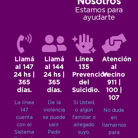
Nosotros
Estamos para
ayudarte
Llamá
Llamá
Línea
Atención
al 147
al 144
135
al
24 hs |
24 hs |
Prevención
Vecino
365
365
del
911 |
días.
días.
Suicidio.
100 |
107
La línea
De la
Si Usted,
147
violencia
o algún
No dude
cuenta
se puede
familiar o
en
con el
salir.
allegado
llamarnos
Sistema
Pedir
suyo,
para