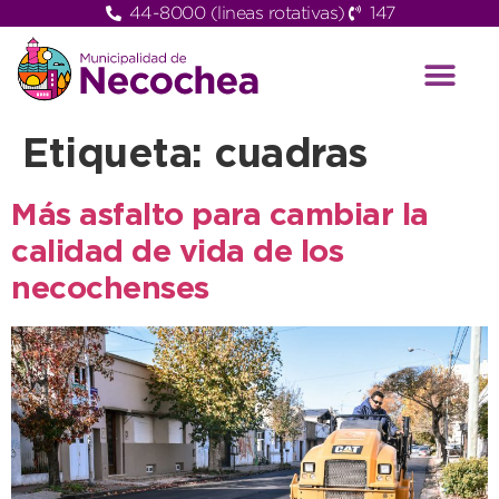
44-8000 (lineas rotativas)
147
Etiqueta:
cuadras
Más asfalto para cambiar la
calidad de vida de los
necochenses