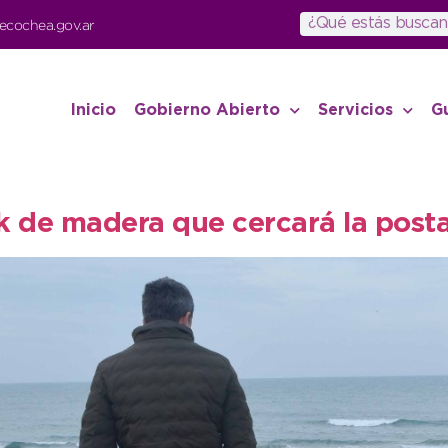
ecochea.gov.ar
Inicio
Gobierno Abierto
Servicios
G
k de madera que cercará la post