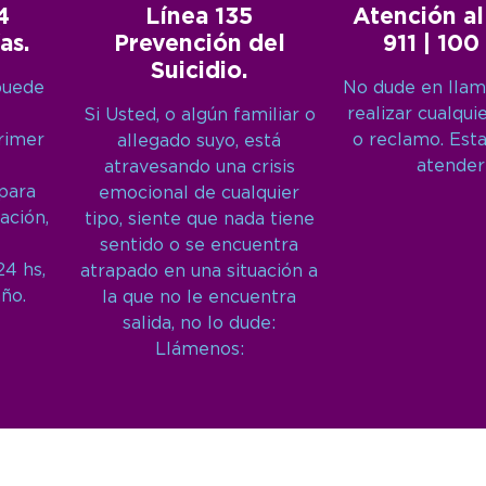
4
Línea 135
Atención al
as.
Prevención del
911 | 100
Suicidio.
puede
No dude en llam
realizar cualqui
Si Usted, o algún familiar o
primer
o reclamo. Est
allegado suyo, está
atender
atravesando una crisis
 para
emocional de cualquier
ación,
tipo, siente que nada tiene
sentido o se encuentra
24 hs,
atrapado en una situación a
año.
la que no le encuentra
salida, no lo dude:
Llámenos: