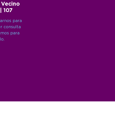
 Vecino
 | 107
arnos para
er consulta
amos para
lo.