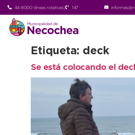
44-8000 (lineas rotativas)
147
informes@n
Etiqueta:
deck
Se está colocando el dec