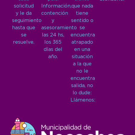
solicitud
Información,
que nada
y le da
contención
tiene
seguimiento
y
sentido o
hasta que
asesoramiento
se
se
las 24 hs,
encuentra
resuelve.
los 365
atrapado
días del
en una
año.
situación
a la que
no le
encuentra
salida, no
lo dude:
Llámenos: