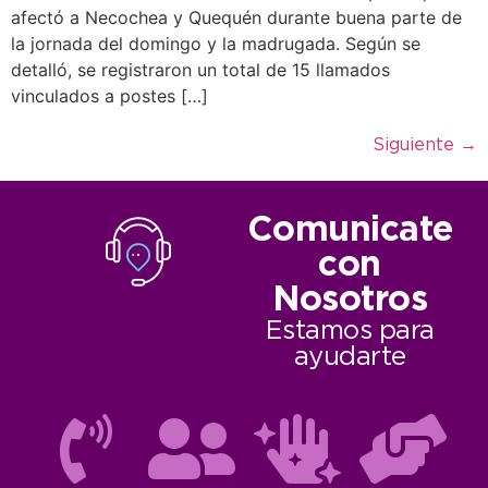
afectó a Necochea y Quequén durante buena parte de
la jornada del domingo y la madrugada. Según se
detalló, se registraron un total de 15 llamados
vinculados a postes […]
Siguiente
→
Comunicate
con
Nosotros
Estamos para
ayudarte