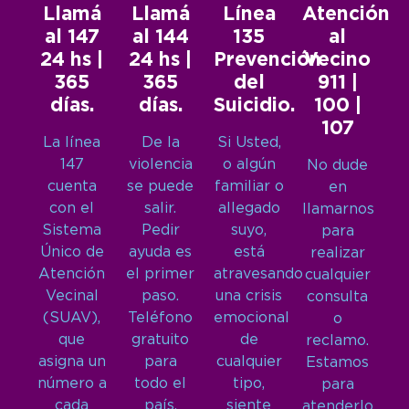
Llamá
Llamá
Línea
Atención
al 147
al 144
135
al
24 hs |
24 hs |
Prevención
Vecino
365
365
del
911 |
días.
días.
Suicidio.
100 |
107
La línea
De la
Si Usted,
147
violencia
o algún
No dude
cuenta
se puede
familiar o
en
con el
salir.
allegado
llamarnos
Sistema
Pedir
suyo,
para
Único de
ayuda es
está
realizar
Atención
el primer
atravesando
cualquier
Vecinal
paso.
una crisis
consulta
(SUAV),
Teléfono
emocional
o
que
gratuito
de
reclamo.
asigna un
para
cualquier
Estamos
número a
todo el
tipo,
para
cada
país.
siente
atenderlo.