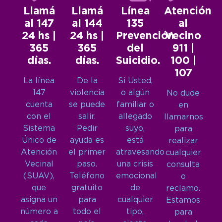
Llamá
Llamá
Línea
Atención
al 147
al 144
135
al
24 hs |
24 hs |
Prevención
Vecino
365
365
del
911 |
días.
días.
Suicidio.
100 |
107
La línea
De la
Si Usted,
147
violencia
o algún
No dude
cuenta
se puede
familiar o
en
con el
salir.
allegado
llamarnos
Sistema
Pedir
suyo,
para
Único de
ayuda es
está
realizar
Atención
el primer
atravesando
cualquier
Vecinal
paso.
una crisis
consulta
(SUAV),
Teléfono
emocional
o
que
gratuito
de
reclamo.
asigna un
para
cualquier
Estamos
número a
todo el
tipo,
para