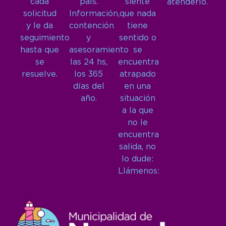
cada
país.
siente
atenderlo.
solicitud
Información,
que nada
y le da
contención
tiene
seguimiento
y
sentido o
hasta que
asesoramiento
se
se
las 24 hs,
encuentra
resuelve.
los 365
atrapado
días del
en una
año.
situación
a la que
no le
encuentra
salida, no
lo dude:
Llámenos: