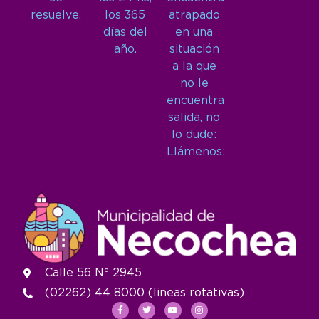
resuelve.
los 365
atrapado
días del
en una
año.
situación
a la que
no le
encuentra
salida, no
lo dude:
Llámenos:
Calle 56 Nº 2945
(02262) 44 8000 (lineas rotativas)