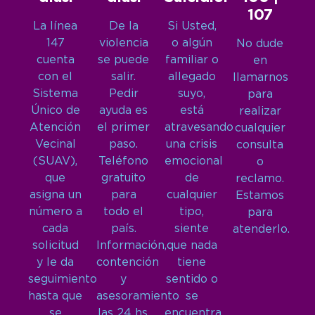
107
La línea
De la
Si Usted,
147
violencia
o algún
No dude
cuenta
se puede
familiar o
en
con el
salir.
allegado
llamarnos
Sistema
Pedir
suyo,
para
Único de
ayuda es
está
realizar
Atención
el primer
atravesando
cualquier
Vecinal
paso.
una crisis
consulta
(SUAV),
Teléfono
emocional
o
que
gratuito
de
reclamo.
asigna un
para
cualquier
Estamos
número a
todo el
tipo,
para
cada
país.
siente
atenderlo.
solicitud
Información,
que nada
y le da
contención
tiene
seguimiento
y
sentido o
hasta que
asesoramiento
se
se
las 24 hs,
encuentra