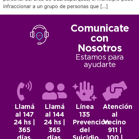
infraccionar a un grupo de personas que […]
Comunicate
con
Nosotros
Estamos para
ayudarte
Llamá
Llamá
Línea
Atención
al 147
al 144
135
al
24 hs |
24 hs |
Prevención
Vecino
365
365
del
911 |
días.
días.
Suicidio.
100 |