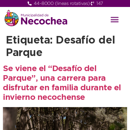
44-8000 (lineas rotativas)
147
Etiqueta:
Desafío del
Parque
Se viene el “Desafío del
Parque”, una carrera para
disfrutar en familia durante el
invierno necochense