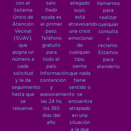
con el
salir.
allegado
llamarnos
Sistema
Pedir
suyo,
para
Único de
ayuda es
está
realizar
Atención
el primer
atravesando
cualquier
Vecinal
paso.
una crisis
consulta
(SUAV),
Teléfono
emocional
o
que
gratuito
de
reclamo.
asigna un
para
cualquier
Estamos
número a
todo el
tipo,
para
cada
país.
siente
atenderlo.
solicitud
Información,
que nada
y le da
contención
tiene
seguimiento
y
sentido o
hasta que
asesoramiento
se
se
las 24 hs,
encuentra
resuelve.
los 365
atrapado
días del
en una
año.
situación
a la que