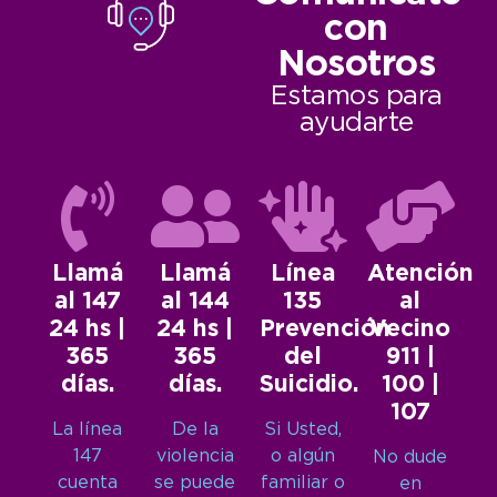
con
Nosotros
Estamos para
ayudarte
Llamá
Llamá
Línea
Atención
al 147
al 144
135
al
24 hs |
24 hs |
Prevención
Vecino
365
365
del
911 |
días.
días.
Suicidio.
100 |
107
La línea
De la
Si Usted,
147
violencia
o algún
No dude
cuenta
se puede
familiar o
en