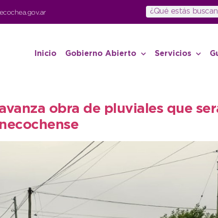
ecochea.gov.ar
Inicio
Gobierno Abierto
Servicios
G
avanza obra de pluviales que ser
o necochense