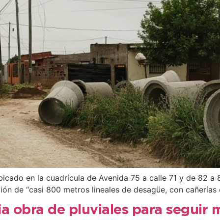
icado en la cuadrícula de Avenida 75 a calle 71 y de 82 a
ión de “casi 800 metros lineales de desagüe, con cañerías
a obra de pluviales para seguir 