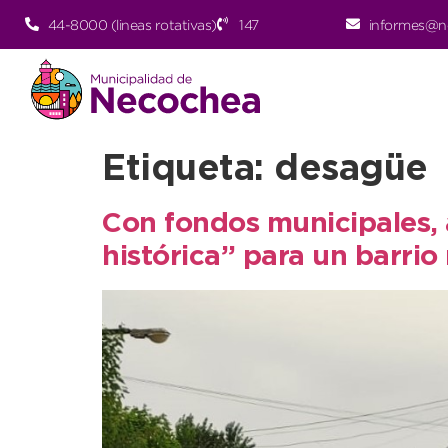
44-8000 (lineas rotativas)
147
informes@n
Etiqueta:
desagüe
Con fondos municipales, 
histórica” para un barri