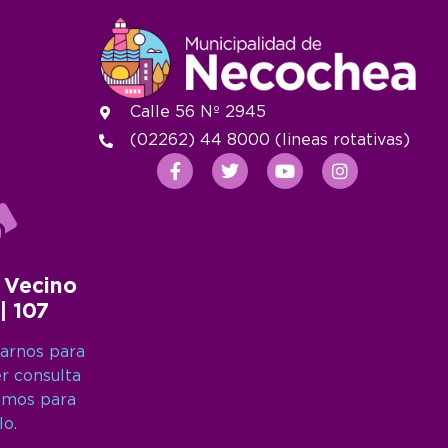
Calle 56 Nº 2945
(02262) 44 8000 (lineas rotativas)
 Vecino
 | 107
arnos para
er consulta
amos para
lo.