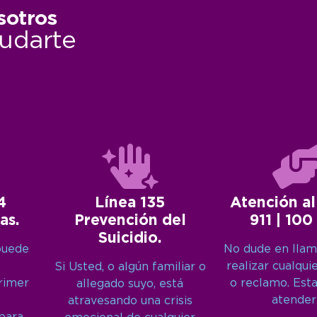
sotros
udarte
4
Línea 135
Atención al
as.
Prevención del
911 | 100
Suicidio.
puede
No dude en llam
realizar cualqui
Si Usted, o algún familiar o
primer
o reclamo. Est
allegado suyo, está
atender
atravesando una crisis