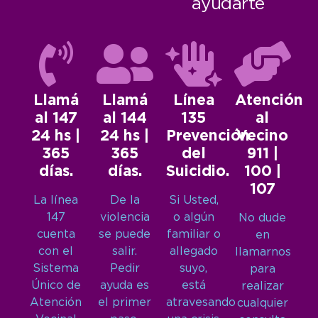
ayudarte
Llamá
Llamá
Línea
Atención
al 147
al 144
135
al
24 hs |
24 hs |
Prevención
Vecino
365
365
del
911 |
días.
días.
Suicidio.
100 |
107
La línea
De la
Si Usted,
147
violencia
o algún
No dude
cuenta
se puede
familiar o
en
con el
salir.
allegado
llamarnos
Sistema
Pedir
suyo,
para
Único de
ayuda es
está
realizar
Atención
el primer
atravesando
cualquier