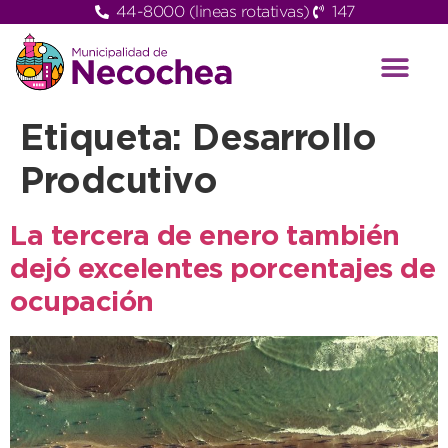
44-8000 (lineas rotativas)
147
Etiqueta:
Desarrollo
Prodcutivo
La tercera de enero también
dejó excelentes porcentajes de
ocupación