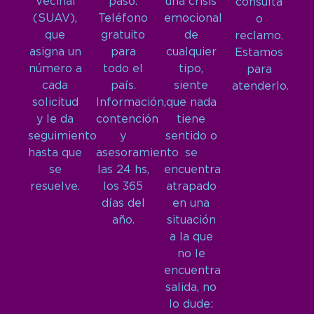
Vecinal
paso.
una crisis
consulta
(SUAV),
Teléfono
emocional
o
que
gratuito
de
reclamo.
asigna un
para
cualquier
Estamos
número a
todo el
tipo,
para
cada
país.
siente
atenderlo.
solicitud
Información,
que nada
y le da
contención
tiene
seguimiento
y
sentido o
hasta que
asesoramiento
se
se
las 24 hs,
encuentra
resuelve.
los 365
atrapado
días del
en una
año.
situación
a la que
no le
encuentra
salida, no
lo dude: