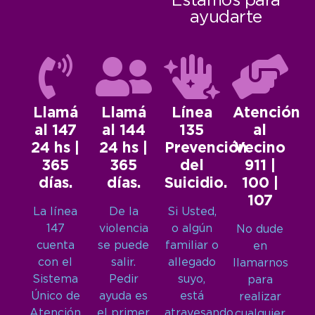
Estamos para
ayudarte
Llamá
Llamá
Línea
Atención
al 147
al 144
135
al
24 hs |
24 hs |
Prevención
Vecino
365
365
del
911 |
días.
días.
Suicidio.
100 |
107
La línea
De la
Si Usted,
147
violencia
o algún
No dude
cuenta
se puede
familiar o
en
con el
salir.
allegado
llamarnos
Sistema
Pedir
suyo,
para
Único de
ayuda es
está
realizar
Atención
el primer
atravesando
cualquier