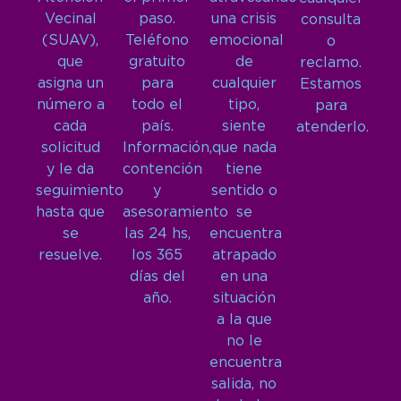
Vecinal
paso.
una crisis
consulta
(SUAV),
Teléfono
emocional
o
que
gratuito
de
reclamo.
asigna un
para
cualquier
Estamos
número a
todo el
tipo,
para
cada
país.
siente
atenderlo.
solicitud
Información,
que nada
y le da
contención
tiene
seguimiento
y
sentido o
hasta que
asesoramiento
se
se
las 24 hs,
encuentra
resuelve.
los 365
atrapado
días del
en una
año.
situación
a la que
no le
encuentra
salida, no