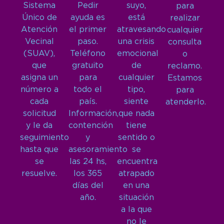
Sistema
Pedir
suyo,
para
Único de
ayuda es
está
realizar
Atención
el primer
atravesando
cualquier
Vecinal
paso.
una crisis
consulta
(SUAV),
Teléfono
emocional
o
que
gratuito
de
reclamo.
asigna un
para
cualquier
Estamos
número a
todo el
tipo,
para
cada
país.
siente
atenderlo.
solicitud
Información,
que nada
y le da
contención
tiene
seguimiento
y
sentido o
hasta que
asesoramiento
se
se
las 24 hs,
encuentra
resuelve.
los 365
atrapado
días del
en una
año.
situación
a la que
no le