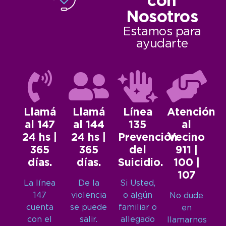
con
Nosotros
Estamos para
ayudarte
Llamá
Llamá
Línea
Atención
al 147
al 144
135
al
24 hs |
24 hs |
Prevención
Vecino
365
365
del
911 |
días.
días.
Suicidio.
100 |
107
La línea
De la
Si Usted,
147
violencia
o algún
No dude
cuenta
se puede
familiar o
en
con el
salir.
allegado
llamarnos