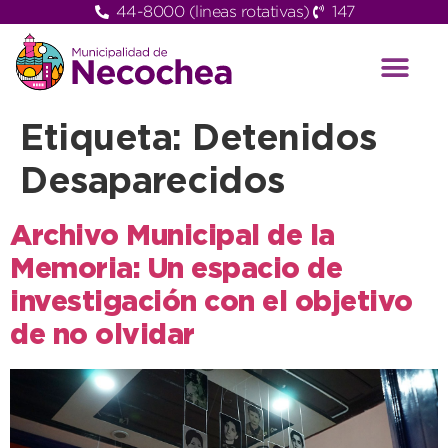
44-8000 (lineas rotativas)
147
Etiqueta:
Detenidos
Desaparecidos
Archivo Municipal de la
Memoria: Un espacio de
investigación con el objetivo
de no olvidar