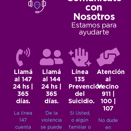
con
Nosotros
Estamos para
ayudarte
Llamá
Llamá
Línea
Atención
al 147
al 144
135
al
24 hs |
24 hs |
Prevención
Vecino
365
365
del
911 |
días.
días.
Suicidio.
100 |
107
La línea
De la
Si Usted,
147
violencia
o algún
No dude
cuenta
se puede
familiar o
en