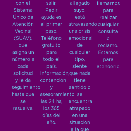
con el
salir.
allegado
llamarnos
Sistema
Pedir
suyo,
para
Único de
ayuda es
está
realizar
Atención
el primer
atravesando
cualquier
Vecinal
paso.
una crisis
consulta
(SUAV),
Teléfono
emocional
o
que
gratuito
de
reclamo.
asigna un
para
cualquier
Estamos
número a
todo el
tipo,
para
cada
país.
siente
atenderlo.
solicitud
Información,
que nada
y le da
contención
tiene
seguimiento
y
sentido o
hasta que
asesoramiento
se
se
las 24 hs,
encuentra
resuelve.
los 365
atrapado
días del
en una
año.
situación
a la que