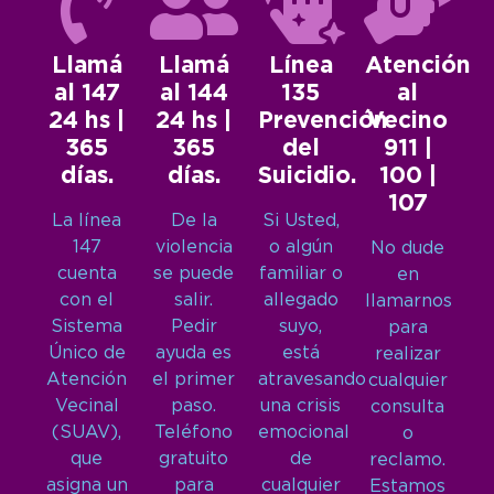
Llamá
Llamá
Línea
Atención
al 147
al 144
135
al
24 hs |
24 hs |
Prevención
Vecino
365
365
del
911 |
días.
días.
Suicidio.
100 |
107
La línea
De la
Si Usted,
147
violencia
o algún
No dude
cuenta
se puede
familiar o
en
con el
salir.
allegado
llamarnos
Sistema
Pedir
suyo,
para
Único de
ayuda es
está
realizar
Atención
el primer
atravesando
cualquier
Vecinal
paso.
una crisis
consulta
(SUAV),
Teléfono
emocional
o
que
gratuito
de
reclamo.
asigna un
para
cualquier
Estamos