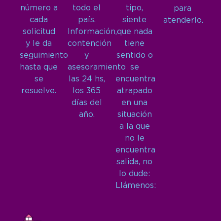
número a
todo el
tipo,
para
cada
país.
siente
atenderlo.
solicitud
Información,
que nada
y le da
contención
tiene
seguimiento
y
sentido o
hasta que
asesoramiento
se
se
las 24 hs,
encuentra
resuelve.
los 365
atrapado
días del
en una
año.
situación
a la que
no le
encuentra
salida, no
lo dude:
Llámenos: