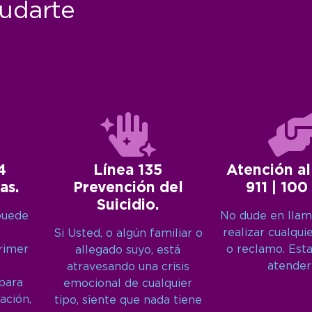
udarte
4
Línea 135
Atención al
as.
Prevención del
911 | 100
Suicidio.
puede
No dude en llam
realizar cualqui
Si Usted, o algún familiar o
primer
o reclamo. Est
allegado suyo, está
atender
atravesando una crisis
 para
emocional de cualquier
ación,
tipo, siente que nada tiene