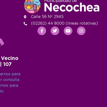
Calle 56 Nº 2945
(02262) 44 8000 (lineas rotativas)
 Vecino
 | 107
arnos para
er consulta
amos para
lo.