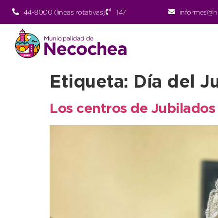
44-8000 (lineas rotativas)
147
informes@n
Etiqueta:
Día del J
Los centros de Jubilados 