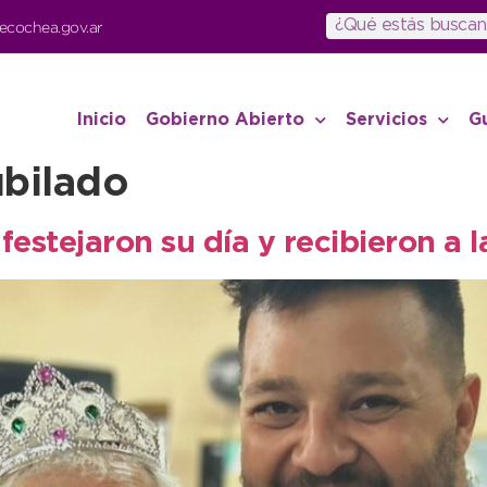
ecochea.gov.ar
Inicio
Gobierno Abierto
Servicios
G
ubilado
festejaron su día y recibieron a 