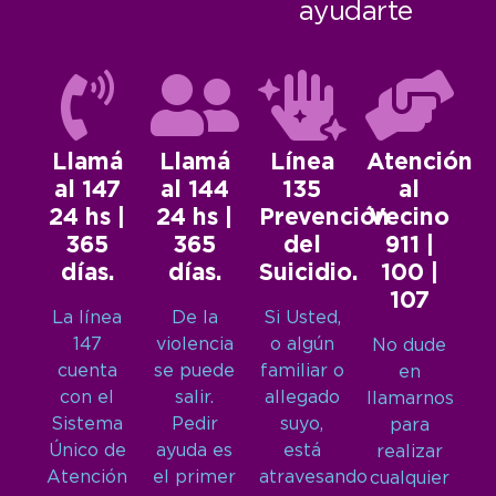
ayudarte
Llamá
Llamá
Línea
Atención
al 147
al 144
135
al
24 hs |
24 hs |
Prevención
Vecino
365
365
del
911 |
días.
días.
Suicidio.
100 |
107
La línea
De la
Si Usted,
147
violencia
o algún
No dude
cuenta
se puede
familiar o
en
con el
salir.
allegado
llamarnos
Sistema
Pedir
suyo,
para
Único de
ayuda es
está
realizar
Atención
el primer
atravesando
cualquier