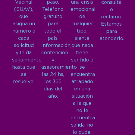
Vecinal
paso.
una crisis
consulta
(SUAV),
Teléfono
emocional
o
que
gratuito
de
reclamo.
asigna un
para
cualquier
Estamos
número a
todo el
tipo,
para
cada
país.
siente
atenderlo.
solicitud
Información,
que nada
y le da
contención
tiene
seguimiento
y
sentido o
hasta que
asesoramiento
se
se
las 24 hs,
encuentra
resuelve.
los 365
atrapado
días del
en una
año.
situación
a la que
no le
encuentra
salida, no
lo dude: