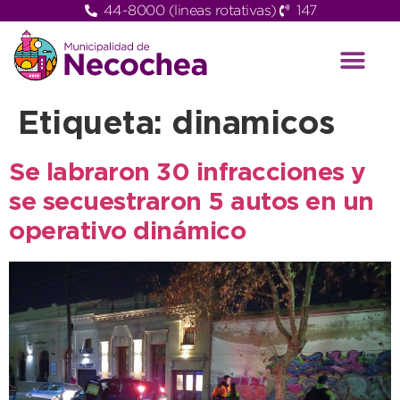
44-8000 (lineas rotativas)
147
Etiqueta:
dinamicos
Se labraron 30 infracciones y
se secuestraron 5 autos en un
operativo dinámico