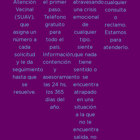
Atención
el primer
atravesando
cualquier
Vecinal
paso.
una crisis
consulta
(SUAV),
Teléfono
emocional
o
que
gratuito
de
reclamo.
asigna un
para
cualquier
Estamos
número a
todo el
tipo,
para
cada
país.
siente
atenderlo.
solicitud
Información,
que nada
y le da
contención
tiene
seguimiento
y
sentido o
hasta que
asesoramiento
se
se
las 24 hs,
encuentra
resuelve.
los 365
atrapado
días del
en una
año.
situación
a la que
no le
encuentra
salida, no