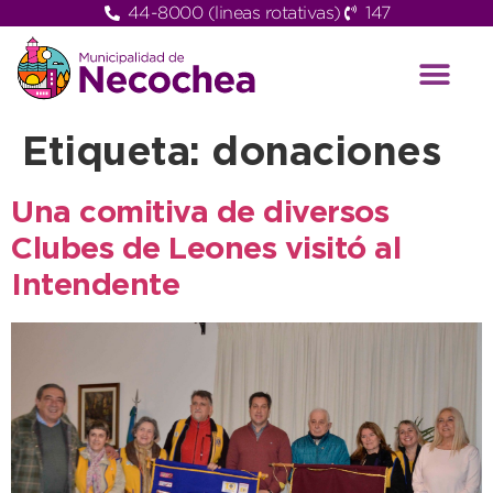
44-8000 (lineas rotativas)
147
Etiqueta:
donaciones
Una comitiva de diversos
Clubes de Leones visitó al
Intendente