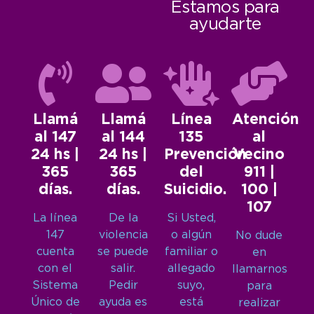
Estamos para
ayudarte
Llamá
Llamá
Línea
Atención
al 147
al 144
135
al
24 hs |
24 hs |
Prevención
Vecino
365
365
del
911 |
días.
días.
Suicidio.
100 |
107
La línea
De la
Si Usted,
147
violencia
o algún
No dude
cuenta
se puede
familiar o
en
con el
salir.
allegado
llamarnos
Sistema
Pedir
suyo,
para
Único de
ayuda es
está
realizar