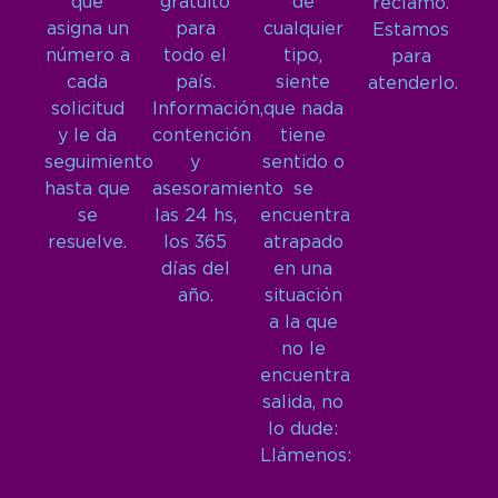
que
gratuito
de
reclamo.
asigna un
para
cualquier
Estamos
número a
todo el
tipo,
para
cada
país.
siente
atenderlo.
solicitud
Información,
que nada
y le da
contención
tiene
seguimiento
y
sentido o
hasta que
asesoramiento
se
se
las 24 hs,
encuentra
resuelve.
los 365
atrapado
días del
en una
año.
situación
a la que
no le
encuentra
salida, no
lo dude:
Llámenos: