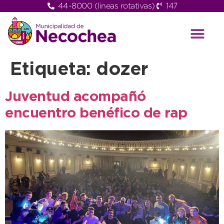
44-8000 (lineas rotativas)
147
Etiqueta:
dozer
Juventud acompañó
encuentro benéfico de rap