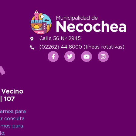
Calle 56 Nº 2945
(02262) 44 8000 (lineas rotativas)
 Vecino
 | 107
arnos para
er consulta
amos para
lo.