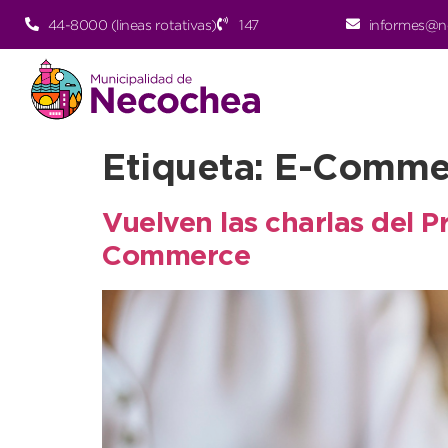
44-8000 (lineas rotativas)
147
informes@n
Etiqueta:
E-Comme
Vuelven las charlas del 
Commerce