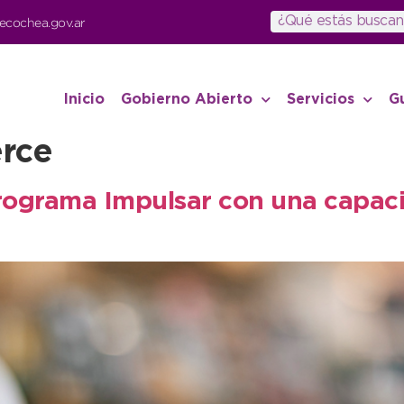
ecochea.gov.ar
Inicio
Gobierno Abierto
Servicios
G
rce
Programa Impulsar con una capaci