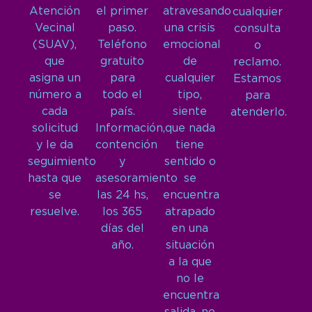
Atención
el primer
atravesando
cualquier
Vecinal
paso.
una crisis
consulta
(SUAV),
Teléfono
emocional
o
que
gratuito
de
reclamo.
asigna un
para
cualquier
Estamos
número a
todo el
tipo,
para
cada
país.
siente
atenderlo.
solicitud
Información,
que nada
y le da
contención
tiene
seguimiento
y
sentido o
hasta que
asesoramiento
se
se
las 24 hs,
encuentra
resuelve.
los 365
atrapado
días del
en una
año.
situación
a la que
no le
encuentra