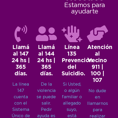
Estamos para
ayudarte
Llamá
Llamá
Línea
Atención
al 147
al 144
135
al
24 hs |
24 hs |
Prevención
Vecino
365
365
del
911 |
días.
días.
Suicidio.
100 |
107
La línea
De la
Si Usted,
147
violencia
o algún
No dude
cuenta
se puede
familiar o
en
con el
salir.
allegado
llamarnos
Sistema
Pedir
suyo,
para
Único de
ayuda es
está
realizar