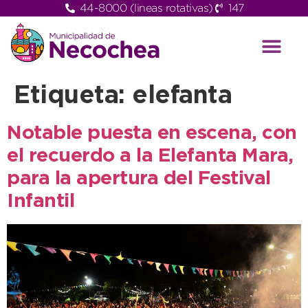
44-8000 (lineas rotativas)
147
Etiqueta:
elefanta
Notable puesta en escena, con
el recuerdo a la Elefanta Mara,
para la apertura del Festival
Infantil