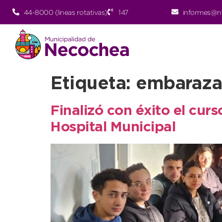
44-8000 (lineas rotativas)
147
informes@n
Etiqueta:
embaraza
Finalizó con éxito el cur
Hospital Municipal