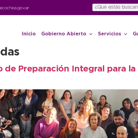
ecochea.gov.ar
Inicio
Gobierno Abierto
Servicios
G
das
so de Preparación Integral para l