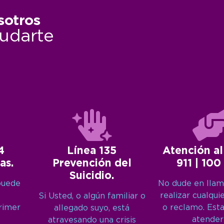
sotros
udarte
4
Línea 135
Atención al
as.
Prevención del
911 | 100
Suicidio.
puede
No dude en llam
realizar cualqui
Si Usted, o algún familiar o
primer
o reclamo. Est
allegado suyo, está
atender
atravesando una crisis