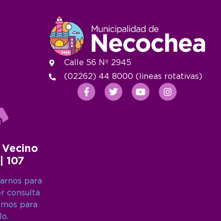
Calle 56 Nº 2945
(02262) 44 8000 (lineas rotativas)
 Vecino
 | 107
arnos para
er consulta
amos para
lo.