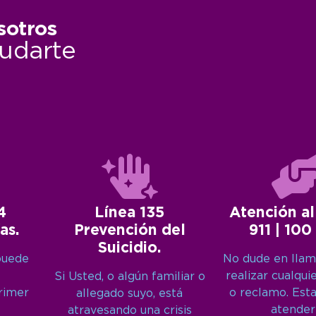
sotros
udarte
4
Línea 135
Atención al
as.
Prevención del
911 | 100
Suicidio.
puede
No dude en llam
realizar cualqui
Si Usted, o algún familiar o
primer
o reclamo. Est
allegado suyo, está
atender
atravesando una crisis