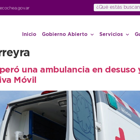
ecochea.gov.ar
Inicio
Gobierno Abierto
Servicios
G
rreyra
cuperó una ambulancia en desuso y
iva Móvil