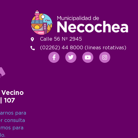
Calle 56 Nº 2945
(02262) 44 8000 (lineas rotativas)
 Vecino
 | 107
arnos para
er consulta
amos para
lo.