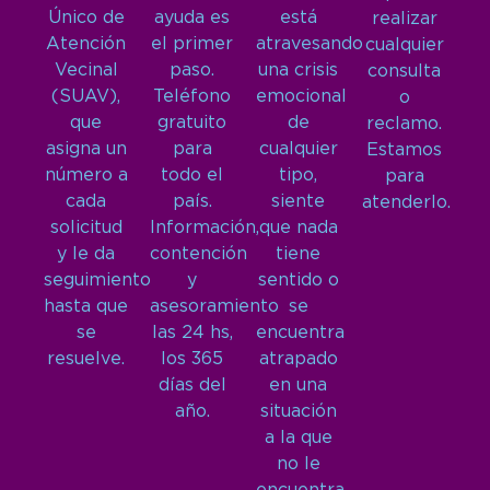
Único de
ayuda es
está
realizar
Atención
el primer
atravesando
cualquier
Vecinal
paso.
una crisis
consulta
(SUAV),
Teléfono
emocional
o
que
gratuito
de
reclamo.
asigna un
para
cualquier
Estamos
número a
todo el
tipo,
para
cada
país.
siente
atenderlo.
solicitud
Información,
que nada
y le da
contención
tiene
seguimiento
y
sentido o
hasta que
asesoramiento
se
se
las 24 hs,
encuentra
resuelve.
los 365
atrapado
días del
en una
año.
situación
a la que
no le