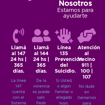
Nosotros
Estamos para
ayudarte
Llamá
Llamá
Línea
Atención
al 147
al 144
135
al
24 hs |
24 hs |
Prevención
Vecino
365
365
del
911 |
días.
días.
Suicidio.
100 |
107
La línea
De la
Si Usted,
147
violencia
o algún
No dude
cuenta
se puede
familiar o
en
con el
salir.
allegado
llamarnos
Sistema
Pedir
suyo,
para