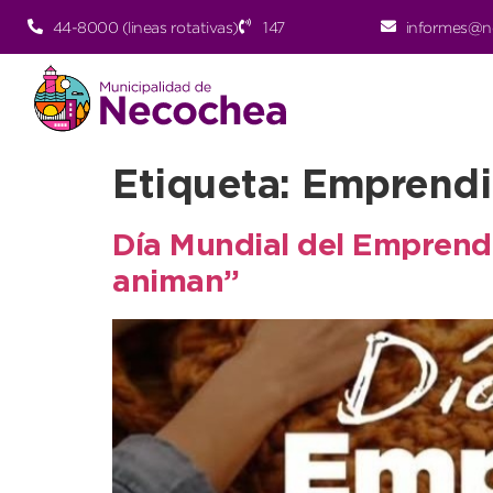
44-8000 (lineas rotativas)
147
informes@n
Etiqueta:
Emprendi
Día Mundial del Empren
animan”