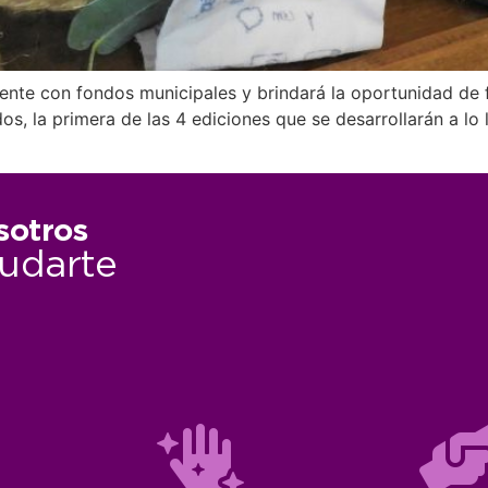
ente con fondos municipales y brindará la oportunidad de 
s, la primera de las 4 ediciones que se desarrollarán a lo
sotros
udarte