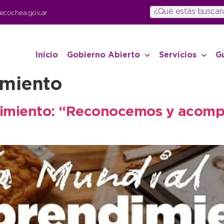
ecochea.gov.ar
Inicio
Gobierno Abierto
Servicios
G
miento
dimiento: “Reconocemos y acomp