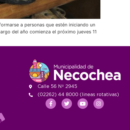
formarse a personas que estén iniciando un
 largo del año comienza el próximo jueves 11
Calle 56 Nº 2945
(02262) 44 8000 (lineas rotativas)