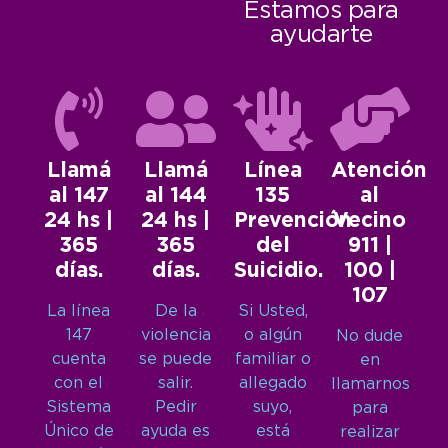
Estamos para
ayudarte
Llamá
Llamá
Línea
Atención
al 147
al 144
135
al
24 hs |
24 hs |
Prevención
Vecino
365
365
del
911 |
días.
días.
Suicidio.
100 |
107
La línea
De la
Si Usted,
147
violencia
o algún
No dude
cuenta
se puede
familiar o
en
con el
salir.
allegado
llamarnos
Sistema
Pedir
suyo,
para
Único de
ayuda es
está
realizar