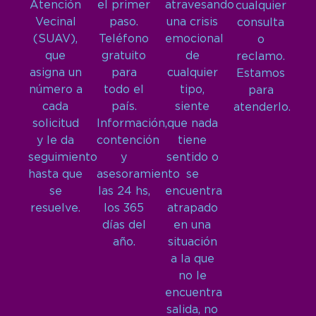
Atención
el primer
atravesando
cualquier
Vecinal
paso.
una crisis
consulta
(SUAV),
Teléfono
emocional
o
que
gratuito
de
reclamo.
asigna un
para
cualquier
Estamos
número a
todo el
tipo,
para
cada
país.
siente
atenderlo.
solicitud
Información,
que nada
y le da
contención
tiene
seguimiento
y
sentido o
hasta que
asesoramiento
se
se
las 24 hs,
encuentra
resuelve.
los 365
atrapado
días del
en una
año.
situación
a la que
no le
encuentra
salida, no