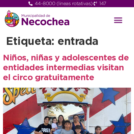
44-8000 (lineas rotativas)
147
Etiqueta:
entrada
Niños, niñas y adolescentes de
entidades intermedias visitan
el circo gratuitamente