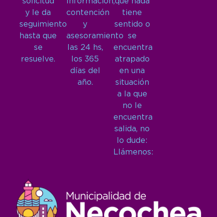
solicitud
Información,
que nada
y le da
contención
tiene
seguimiento
y
sentido o
hasta que
asesoramiento
se
se
las 24 hs,
encuentra
resuelve.
los 365
atrapado
días del
en una
año.
situación
a la que
no le
encuentra
salida, no
lo dude:
Llámenos: