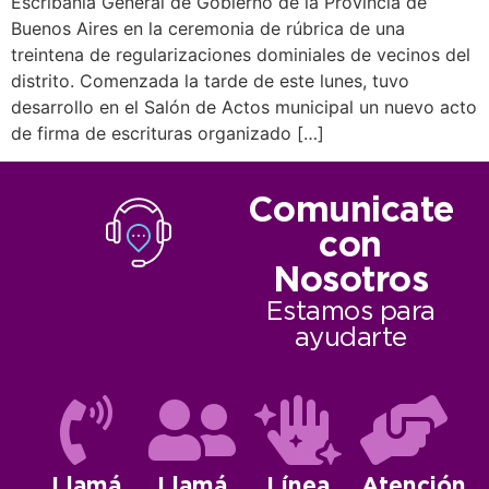
Escribanía General de Gobierno de la Provincia de
Buenos Aires en la ceremonia de rúbrica de una
treintena de regularizaciones dominiales de vecinos del
distrito. Comenzada la tarde de este lunes, tuvo
desarrollo en el Salón de Actos municipal un nuevo acto
de firma de escrituras organizado […]
Comunicate
con
Nosotros
Estamos para
ayudarte
Llamá
Llamá
Línea
Atención