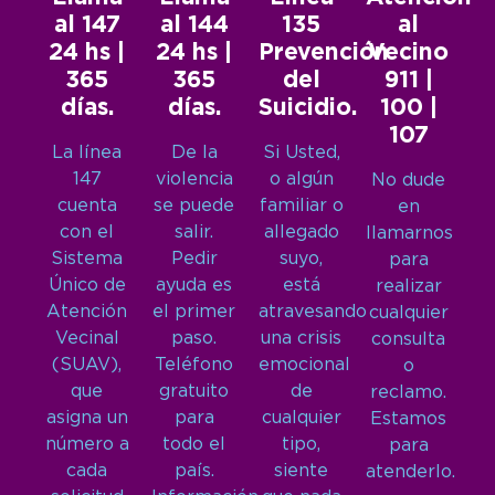
al 147
al 144
135
al
24 hs |
24 hs |
Prevención
Vecino
365
365
del
911 |
días.
días.
Suicidio.
100 |
107
La línea
De la
Si Usted,
147
violencia
o algún
No dude
cuenta
se puede
familiar o
en
con el
salir.
allegado
llamarnos
Sistema
Pedir
suyo,
para
Único de
ayuda es
está
realizar
Atención
el primer
atravesando
cualquier
Vecinal
paso.
una crisis
consulta
(SUAV),
Teléfono
emocional
o
que
gratuito
de
reclamo.
asigna un
para
cualquier
Estamos
número a
todo el
tipo,
para
cada
país.
siente
atenderlo.