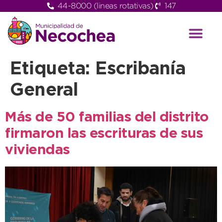
44-8000 (lineas rotativas)
147
Etiqueta:
Escribanía
General
Más de 50 familias del distrito
firmaron las escrituras de sus
viviendas