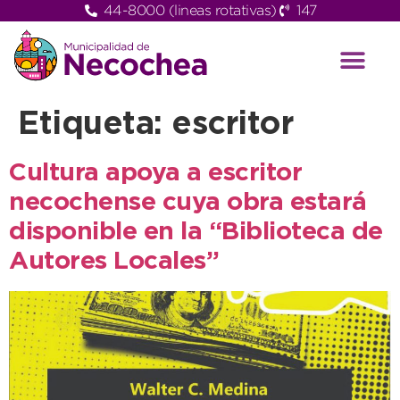
44-8000 (lineas rotativas)
147
Etiqueta:
escritor
Cultura apoya a escritor
necochense cuya obra estará
disponible en la “Biblioteca de
Autores Locales”