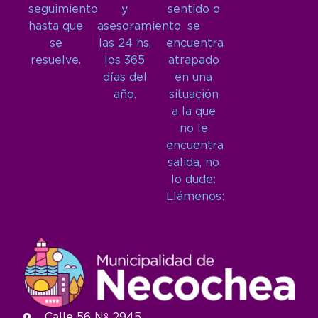
seguimiento
y
sentido o
hasta que
asesoramiento
se
se
las 24 hs,
encuentra
resuelve.
los 365
atrapado
días del
en una
año.
situación
a la que
no le
encuentra
salida, no
lo dude:
Llámenos:
Calle 56 Nº 2945