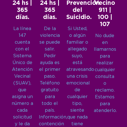
24 hs |
24 hs |
Prevención
Vecino
365
365
del
911 |
días.
días.
Suicidio.
100 |
107
La línea
De la
Si Usted,
147
violencia
o algún
No dude
cuenta
se puede
familiar o
en
con el
salir.
allegado
llamarnos
Sistema
Pedir
suyo,
para
Único de
ayuda es
está
realizar
Atención
el primer
atravesando
cualquier
Vecinal
paso.
una crisis
consulta
(SUAV),
Teléfono
emocional
o
que
gratuito
de
reclamo.
asigna un
para
cualquier
Estamos
número a
todo el
tipo,
para
cada
país.
siente
atenderlo.
solicitud
Información,
que nada
y le da
contención
tiene