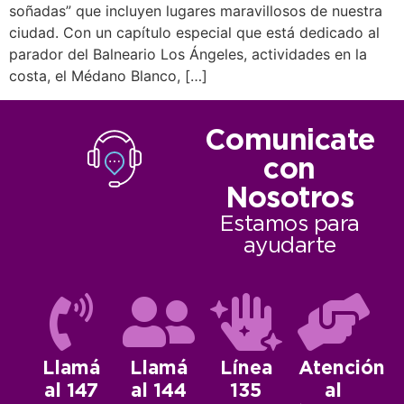
soñadas” que incluyen lugares maravillosos de nuestra
ciudad. Con un capítulo especial que está dedicado al
parador del Balneario Los Ángeles, actividades en la
costa, el Médano Blanco, […]
Comunicate
con
Nosotros
Estamos para
ayudarte
Llamá
Llamá
Línea
Atención
al 147
al 144
135
al